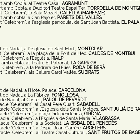
t amb Cobla, al Teatre Casal,
AGRAMUNT
t amb Cobla, a l'Auditori Teatre Espai Ter,
TORROELLA DE MONTGR
t "Celebrem", la Sala Mozart,
CALELLA (MARESME)
t amb cobla, a Can Rajoler,
PARETS DEL VALLÈS
 "Celebrem", a l'església parroquial de Sant Joan Baptista,
EL PALA
A
 de Nadal, a l'església de Sant Martí,
MONTCLAR
 "Celebrem", a la plaça de la Font de Lleó,
CALDES DE MONTBUI
"Celebrem", a l'Església,
RIALP
 amb cobla, al Teatre El Patronat,
LA GARRIGA
"Celebrem", a la Pedrera de l'Elies,
RODA DE BERÀ
t "Celebrem", als Cellers Carol Vallès,
SUBIRATS
t de Nadal, a l'Hotel Palace,
BARCELONA
t de Nadal, a La Fàbrica,
FONOLLOSA
de Nadal, al Castell,
PALOL DE REVARDIT
acle "Celebrem", al Casal Pere Quart,
SABADELL
acle "Celebrem", a l'Església dels Sants Metges,
SANT JULIÀ DE RA
acle "Celebrem", a plaça Independència,
GIRONA
acle "Celebrem", a l'Església de Santa Maria,
VILAGRASSA
acle "Celebrem", a la Societat,
LA BISBAL DEL PENEDÈS
acle "Celebrem", a l'espai Jean-Carrère,
ARGELERS
acle "Celebrem", al Teatre Casal Cultural ,
SANT FRUITÓS DE BAG