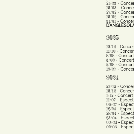
21/03 -
Concer
15/03
- Concer
27/02 -
Concer
15/02 -
Concer
31/01
- Concert
D'ANGLESOL
2025
13/12 -
Concert
11/10 -
Concert
8/08
- Concert 
3/08
- Concert
2/08
- Concert 
19/07
- Concer
2024
23/12 -
Concer
15/12 -
Concer
1/12 -
Concert 
11/07 -
Espect
06/07 -
Espect
12/04 -
Espect
28/04 -
Espect
23/04 -
Espect
03/02
- Espect
09/03 -
Espect