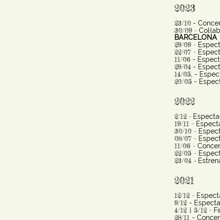
2023
23/10
- Concert
30/09 -
Col·la
BARCELONA
29/09 -
Espect
22/07 -
Espect
11/06
- Especta
29/04
- Espect
14/05
, - Espec
20/05
- Espect
2022
2/12 -
Espectac
19/11 -
Especta
30/10 -
Espect
08/07 -
Espect
11/06 -
Concer
22/05 -
Espect
23/04
Estren
-
2021
12/12 -
Especta
9/12
- Especta
4/12 i 5/12 -
Fi
28/11
- Concer