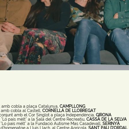
 amb cobla a plaça Catalunya,
CAMPLLONG
 amb cobla al Castell,
CORNELLÀ DE LLOBREGAT
conjunt amb el Cor Singlot a plaça Independència,
GIRONA
"Lo país mèlt" a la Sala del Centre Recreatiu,
CASSÀ DE LA SELVA
 "Lo país mèlt" a la Fundació Autisme Mas Ca
sadevall,
SERINYÀ
d'homenatge a Lluís Llach, al Centre Agrícola,
SANT PAU D'ORDAL