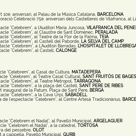
 10è. aniversari, al Palau de la Música Catalana,
BARCELONA
boració Celebració 75è. aniversari dels Castelleres de Vilafranca, al L
acle "Celebrem", a l'Auditori Maria Juncosa,
VILAFRANCA DEL PENE
acle "Celebrem", al Claustre de Sant Domènec,
PERALADA
cle "Celebrem", al Teatre de la Flor de la Palma,
TEIÀ
acle "Celebrem", al Castell del Paborde,
LA SELVA DEL CAMP
tacle "Celebrem", a L'Auditori Barradas,
L'HOSPITALET DE LLOBREG
acle "Celebrem", al Castell,
CALONGE
le "Celebrem", al Casal de Cultura,
MATADEPERA
cle "Celebrem", al Teatre Casal Cultural,
SANT FRUITÓS DE BAGE
acle "Celebrem", al Teatre Metropol,
TARRAGONA
acle "Celebrem", a la plaça del Castell,
SANT PERE DE RIBES
t inaugural de la Patum, Plaça de Sant Pere,
BERGA
acle "Celebrem", a la Cava Urpí,
SABADELL
a de l'espectacle "Celebrem", al Centre Artesà Tradicionàrius,
BARC
cle "Celebrem el Nadal", al Pavelló Municipal,
ARGELAGUER
cle "Celebrem el Nadal", a la catedral,
TORTOSA
ra del pessebre,
OLOT
t a cappella, Pavelló Municipal,
GURB