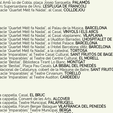
al Amb so de Cobla, plaça Josep Sarquella,
PALAMÓS
rs Supersardana de l'Any,
L'ESPLUGA DE FRANCOLÍ
acle "Quartet Mèlt fa Nadal", al Casal,
COLLDEJOU
cle "Quartet Mèlt fa Nadal", al Palau de la Música,
BARCELONA
cle "Quartet Mèlt fa Nadal", al Casal,
VINYOLS I ELS ARCS
cle "Quartet Mèlt fa Nadal", al Casal vilaplanenc,
VILAPLANA
cle "Quartet Mèlt fa Nadal", a l'Auditori Barradas,
L'HOSPITALET D
cle "Quartet Mèlt fa Nadal", a l'Hotel Palace,
BARCELONA
cle "Quartet Mèlt fa Nadal", a l'Hotel Barcelona 1882,
BARCELONA
cle "Quartet Mèlt fa Nadal", a la catedral,
TORTOSA
cle "Imparables" al Teatre Casal Cultural,
SANT FRUITÓS DE BAGE
cle "Imparables" al Teatre del Centre Cultural,
EL MORELL
cle "Bestial", Biblioteca Tirant Lo Blanc,
MONTGAT
cle "Bestial", Plaça Pau Casals,
LA BISBAL DEL PENEDÈS
Nacional de Catalunya, cobert de la Màquina de Batre,
SANT FRUIT
acle "Imparables" al Teatre Cirvianum,
TORELLÓ
cle "Imparables" al Teatre Auditori,
CARDEDEU
a cappella, Casal,
EL BRUC
 cappella, Convent de les Arts,
ALCOVER
a cappella, Teatre Municipal,
PALAFRUGELL
a cappella, Fòrum Berger Balaguer
VILAFRANCA DEL PENEDÈS
acle "Imparables" Teatre Municipal,
BERGA