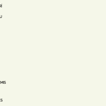
Í
U
MIS
ES